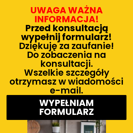
UWAGA WAŻNA
INFORMACJA!
Przed konsultacją
wypełnij formularz!
Dziękuję za zaufanie!
Do zobaczenia na
konsultacji.
Wszelkie szczegóły
otrzymasz w wiadomości
e-mail.
WYPEŁNIAM
FORMULARZ