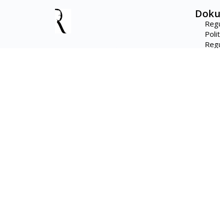
Dok
Reg
Poli
Regu
Zaloguj się
Regu
Poli
Regu
Administratorem danych jest GO BIG OR GO HOME Sp. z o.o. z siedzi