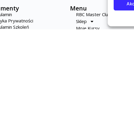
Akc
umenty
Menu
ulamin
RBC Master Club
tyka Prywatności
Sklep
lamin Szkoleń
Moje Kursy
lamin Subskrypcji
Blog
tyka Opinii
Kontakt
lamin Newslettera
© 2026 RBC Master Club
bą w Gliwicach (44-100) przy ul. Ksawerego Dunikowskiego 10 zarejestrowana w rejestrze prz
Gospodarczy KRS pod numerem KRS 0000629103, NIP 9691619556, REGON 364979418.