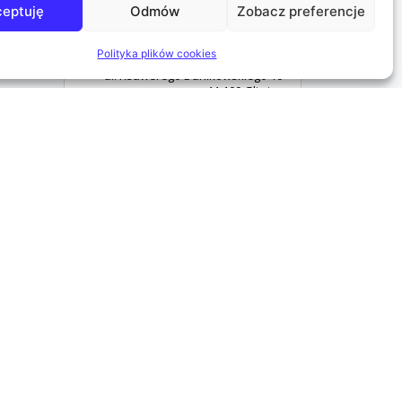
eptuję
Odmów
Zobacz preferencje
Kontakt
Polityka plików cookies
GO BIG OR GO HOME Sp. z o.o.
ul. Ksawerego Dunikowskiego 10
44-100 Gliwice
tel. +48 790 292 710
kontakt@rbcmasterclub.com
edsiębiorców prowadzonym przez Sąd Rejonowy w Gliwicach, X Wydział