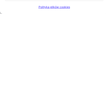
Polityka plików cookies
Zaloguj się
Dokumenty
Menu
Kontakt
GO BIG OR GO HOME Sp. z o.o.
ul. Ksawerego Dunikowskiego 10
44-100 Gliwice