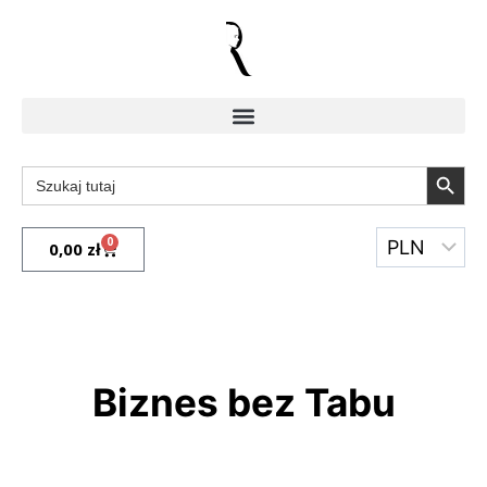
Search Butto
Search
for:
0
0,00
zł
Biznes bez Tabu