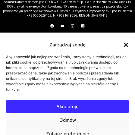
Administratorem danych jest GO BIG OR GO HOME Sp. z o.o. z siedzibą w Gliwicach (44-
100) przy ul. Ksawerego Dunikowskiego 10 zarejestrowana w rejestrze przedsiębiorców
prowadzonym przez Sąd Rejonowy w Gliwicach, X Wydział Gospodarczy KRS pod numerem
KRS 0000629103, NIP 9691619556, REGON 364979418.
Zarządzaj zgodą
Aby zapewnić jak najlepsze wrażenia, korzystamy z technologii, takich
jak pliki cookie, do przechowywania i/lub uzyskiwania dostępu do
informacji o urządzeniu. Zgoda na te technologie pozwoli nam
przetwarzać dane, takie jak zachowanie podczas przeglądania lub
unikalne identyfikatory na tej stronie. Brak wyrażenia zgody lub
wycofanie zgody może niekorzystnie wpłynąć na niektóre cechy i
funkcje.
Akceptuję
Odmów
Zobacz preferencje