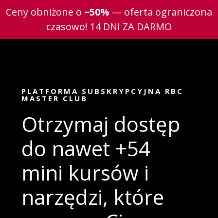
Ceny obniżone o
−50%
— oferta ograniczona
czasowo! 14 DNI ZA DARMO
PLATFORMA SUBSKRYPCYJNA
RBC
MASTER CLUB
Otrzymaj dostęp
do nawet +54
mini kursów i
narzędzi, które