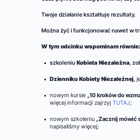
Twoje działanie kształtuje rezultaty.
Można żyć i funkcjonować nawet w t
W tym odcinku wspominam również
szkoleniu
Kobieta Niezależna
, z
Dzienniku Kobiety Niezależnej
,
j
nowym kursie
„10 kroków do wzmac
więcej informacji zajrzyj
TUTAJ
;
nowym szkoleniu
„Zacznij mówić 
napisaliśmy więcej;