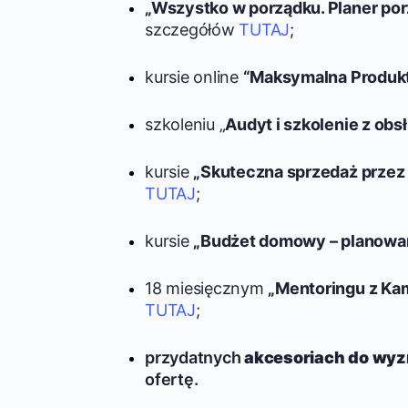
„Wszystko w porządku. Planer po
szczegółów
TUTAJ
;
kursie online
“Maksymalna Produk
szkoleniu „
Audyt i szkolenie z obsł
kursie
„Skuteczna sprzedaż przez t
TUTAJ
;
kursie
„Budżet domowy – planowan
18 miesięcznym
„Mentoringu z Ka
TUTAJ
;
przydatnych
akcesoriach do wyz
ofertę.