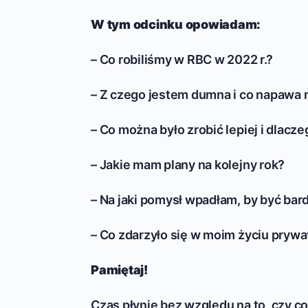
W tym odcinku opowiadam:
– Co robiliśmy w RBC w 2022 r.?
– Z czego jestem dumna i co napawa 
– Co można było zrobić lepiej i dlacz
– Jakie mam plany na kolejny rok?
– Na jaki pomysł wpadłam, by być bar
– Co zdarzyło się w moim życiu prywa
Pamiętaj!
Czas płynie bez względu na to, czy coś