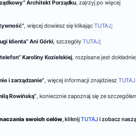
rządkowy” Architekt Porządku
, zajrzyj po więcej
tywność”
, więcej dowiesz się klikając
TUTAJ
;
ugi klienta” Ani Górki
, szczegóły
TUTAJ
;
elefon” Karoliny Kozielskiej
, rozpisane jest dokładnie
ie i zarządzanie”
, więcej informacji znajdziesz
TUTAJ
milą Rowińską”
, koniecznie zapoznaj się ze szczegóła
naczania swoich celów
, kliknij
TUTAJ
i zobacz nasz