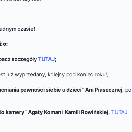
rudnym czasie!
 o:
obacz szczegóły
TUTAJ
;
est już wyprzedany, kolejny pod koniec roku!;
niania pewności siebie u dzieci”
Ani Piasecznej
, po
do kamery” Agaty Koman i Kamili Rowińskiej
,
TUTAJ