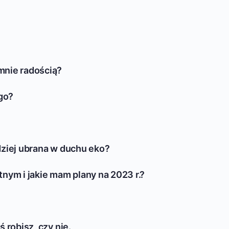
mnie radością?
ego?
dziej ubrana w duchu eko?
tnym i jakie mam plany na 2023 r.?
 robisz, czy nie.