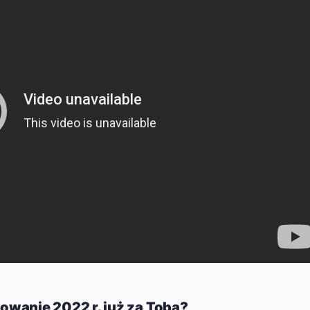
wanie 2022 r. już za Tobą
?