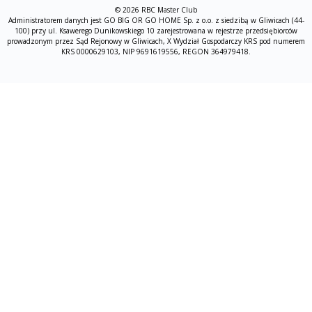
© 2026 RBC Master Club
Administratorem danych jest GO BIG OR GO HOME Sp. z o.o. z siedzibą w Gliwicach (44-
100) przy ul. Ksawerego Dunikowskiego 10 zarejestrowana w rejestrze przedsiębiorców
prowadzonym przez Sąd Rejonowy w Gliwicach, X Wydział Gospodarczy KRS pod numerem
KRS 0000629103, NIP 9691619556, REGON 364979418.