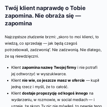
Twój klient naprawdę o Tobie
zapomina. Nie obraża się —
zapomina
Najczęstsze złudzenie brzmi: „skoro to moi klienci, to
wiedzą, co sprzedaję — jak będą czegoś
potrzebowali, zadzwonią”. Nie zadzwonią. Nie dlatego,
że są niewdzięczni.
Klient
zapomina nazwę Twojej firmy
i nie potrafi
jej odtworzyć w wyszukiwarce.
Klient
nie wie, co jeszcze masz w ofercie
— kupił
jedną rzecz i myśli, że to całość.
Klient
dostaje propozycję od kogoś innego
na
wydarzeniu, w rozmowie, w social mediach — i
uznaje, że skoro Ty nic nie mówiłeś, to pewnie tego