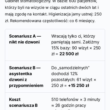
Gabinet stomatologiczny. W bazie: 600 pacjentów,
którzy byli na wizycie w ciągu ostatnich dwóch lat i
mają zgodę na kontakt. Higienizacja jamy ustnej: 250
zł. Rekomendowana częstotliwość: co 6 miesięcy.
Scenariusz A —
Wracają tylko ci, którzy
nikt nie dzwoni
pamiętają sami. Załóżmy
15% bazy: 90 wizyt × 250
zł =
22 500 zł
Scenariusz B —
Do „samodzielnych”
asystentka
dochodzi 12%
dzwoni z
pozostałych: 61 wizyt ×
przypomnieniem
250 zł =
+15 250 zł
Koszt
510 telefonów × 3 minuty
scenariusza B
≈ 26 godzin pracy