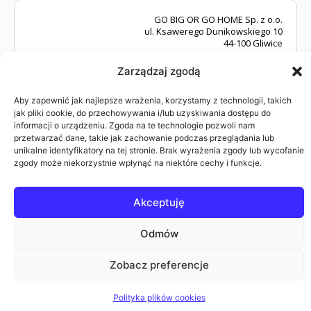
GO BIG OR GO HOME Sp. z o.o.
ul. Ksawerego Dunikowskiego 10
44-100 Gliwice
Zarządzaj zgodą
Aby zapewnić jak najlepsze wrażenia, korzystamy z technologii, takich
jak pliki cookie, do przechowywania i/lub uzyskiwania dostępu do
tel. +48 790 292 710
informacji o urządzeniu. Zgoda na te technologie pozwoli nam
kontakt@rbcmasterclub.com
przetwarzać dane, takie jak zachowanie podczas przeglądania lub
unikalne identyfikatory na tej stronie. Brak wyrażenia zgody lub wycofanie
zgody może niekorzystnie wpłynąć na niektóre cechy i funkcje.
Akceptuję
Odmów
© 2026 RBC Master Club
Administratorem danych jest GO BIG OR GO HOME Sp. z o.o. z siedzibą w Gliwicach (44-
100) przy ul. Ksawerego Dunikowskiego 10 zarejestrowana w rejestrze przedsiębiorców
Zobacz preferencje
prowadzonym przez Sąd Rejonowy w Gliwicach, X Wydział Gospodarczy KRS pod numerem
KRS 0000629103, NIP 9691619556, REGON 364979418.
Polityka plików cookies