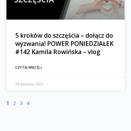
5 kroków do szczęścia – dołącz do
wyzwania! POWER PONIEDZIAŁEK
#142 Kamila Rowińska – vlog
CZYTAJ WIĘCEJ »
29 sierpnia, 2022
1
2
3
4