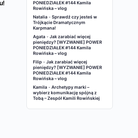
u!
PONIEDZIAŁEK #144 Kamila
Rowińska – vlog
Natalia
-
Sprawdź czy jesteś w
Trójkącie Dramatycznym
Karpmana!
Agata
-
Jak zarabiać więcej
pieniędzy? [WYZWANIE] POWER
PONIEDZIAŁEK #144 Kamila
Rowińska – vlog
Filip
-
Jak zarabiać więcej
pieniędzy? [WYZWANIE] POWER
PONIEDZIAŁEK #144 Kamila
Rowińska – vlog
Kamila
-
Archetypy marki –
wybierz komunikację spójną z
Tobą – Zespół Kamili Rowińskiej