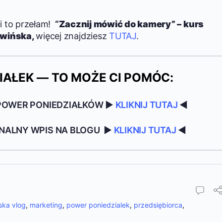
i to przełam!
“
Zacznij mówić do kamery” – kurs
owińska,
więcej znajdziesz
TUTAJ
.
IAŁEK — TO MOŻE CI POMÓC:
POWER PONIEDZIAŁKÓW ▶
KLIKNIJ TUTAJ
◀
NALNY WPIS NA BLOGU ▶
KLIKNIJ TUTAJ
◀
ska vlog
,
marketing
,
power poniedzialek
,
przedsiębiorca
,