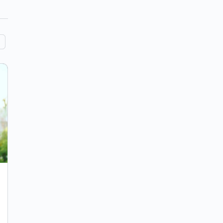
Czarnogóra z Masterami – Kamila
Rowińska – VLOG #7
VLOG odcinek 7 — Czarnogóra z Masterami.