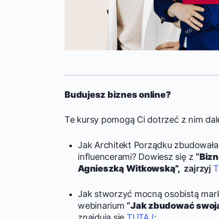
Budujesz biznes online?
Te kursy pomogą Ci dotrzeć z nim dale
Jak Architekt Porządku zbudowała
influencerami? Dowiesz się z
“
Bizn
Agnieszką Witkowską”,
zajrzyj
T
Jak stworzyć mocną osobistą mark
webinarium
“
Jak zbudować swoją
znajdują się
TUTAJ
;