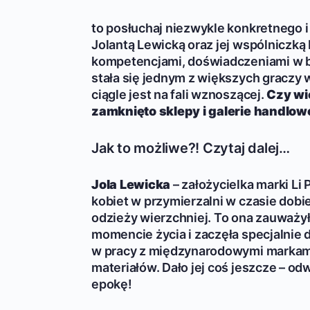
to posłuchaj niezwykle konkretnego i
Jolantą Lewicką oraz jej wspólniczką 
kompetencjami, doświadczeniami w bi
stała się jednym z większych graczy w
ciągle jest na fali wznoszącej.
Czy wi
zamknięto sklepy i galerie handlow
Jak to możliwe?! Czytaj dalej…
Jola Lewicka
– założycielka marki Li 
kobiet w przymierzalni w czasie dobiera
odzieży wierzchniej. To ona zauważyła
momencie życia i zaczęła specjalnie 
w pracy z międzynarodowymi markami 
materiałów. Dało jej coś jeszcze – 
epokę!