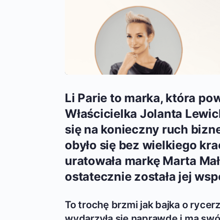
Li Parie to marka, która pow
Właścicielka Jolanta Lewi
się na konieczny ruch bizn
obyło się bez wielkiego kra
uratowała markę Marta Małe
ostatecznie została jej wsp
To trochę brzmi jak bajka o rycerz
wydarzyła się naprawdę i ma swój