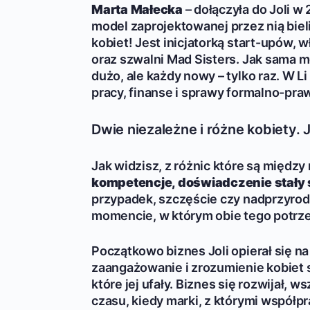
Marta Małecka
– dołączyła do Joli w 
model zaprojektowanej przez nią bieli
kobiet! Jest inicjatorką start-upów, 
oraz szwalni Mad Sisters. Jak sama m
dużo, ale każdy nowy – tylko raz. W 
pracy, finanse i sprawy formalno-pra
Dwie niezależne i różne kobiety. 
Jak widzisz, z różnic które są międz
kompetencje, doświadczenie stały
przypadek, szczęście czy nadprzyrodzo
momencie, w którym obie tego potrz
Początkowo biznes Joli opierał się na
zaangażowanie i zrozumienie kobiet s
które jej ufały. Biznes się rozwijał, 
czasu, kiedy marki, z którymi współp