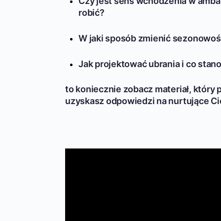
Czy jest sens wchodzenia w ambasad
robić?
W jaki sposób zmienić sezonowoś
Jak projektować ubrania i co sta
to koniecznie zobacz materiał, który
uzyskasz odpowiedzi na nurtujące Ci