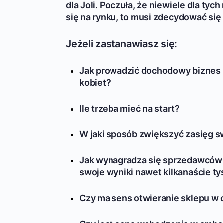
dla Joli. Poczuła, że niewiele dla tych
się na rynku, to musi zdecydować się
Jeżeli zastanawiasz się:
Jak prowadzić dochodowy biznes od
kobiet?
Ile trzeba mieć na start?
W jaki sposób zwiększyć zasięg s
Jak wynagradza się sprzedawców i 
swoje wyniki nawet kilkanaście ty
Czy ma sens otwieranie sklepu w 