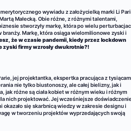
 merytorycznego wywiadu z założycielką marki Li Par
Martą Małecką. Obie różne, z różnymi talentami,
znesie stworzyły markę, która po wielu perturbacja
 branży. Markę, która osiąga wielomilionowe zyski i
esz, że w czasie pandemii, kiedy przez lockdown
e zyski firmy wzrosły dwukrotnie?!
Parie, jej projektantka, ekspertka pracująca z tysiącam
nia nie tylko biustonoszy, ale całej bielizny, jak i
, jak różne są ciała kobiet w różnym wieku i różnym
dla nich projektować. Jej wcześniejsze doświadczeni
okazało się skarbnicą wiedzy w zakresie designu i
odwagę w tworzeniu projektów wyprzedających swoją