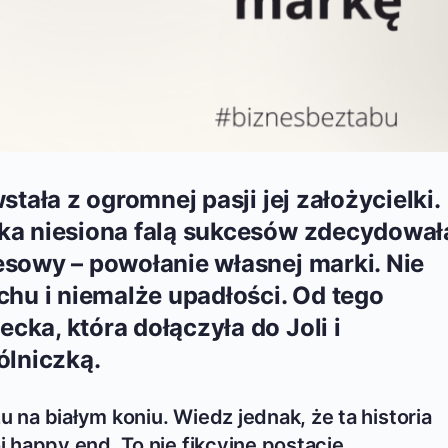
stała z ogromnej pasji jej założycielki.
cka niesiona falą sukcesów zdecydował
esowy – powołanie własnej marki. Nie
chu i niemalże upadłości. Od tego
cka, która dołączyła do Joli i
ólniczką.
u na białym koniu. Wiedz jednak, że ta historia
 happy end. To nie fikcyjne postacie,