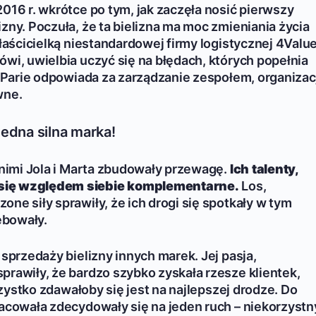
2016 r. wkrótce po tym, jak zaczęła nosić pierwszy
zny. Poczuła, że ta bielizna ma moc zmieniania życia
właścicielką niestandardowej firmy logistycznej 4Valu
ówi, uwielbia uczyć się na błędach, których popełnia
Li Parie odpowiada za zarządzanie zespołem, organizac
wne.
Jedna silna marka!
y nimi Jola i Marta zbudowały przewagę.
Ich talenty,
 się względem siebie komplementarne.
Los,
ne siły sprawiły, że ich drogi się spotkały w tym
ebowały.
 sprzedaży bielizny innych marek. Jej pasja,
prawiły, że bardzo szybko zyskała rzesze klientek,
wszystko zdawałoby się jest na najlepszej drodze. Do
racowała zdecydowały się na jeden ruch – niekorzystn