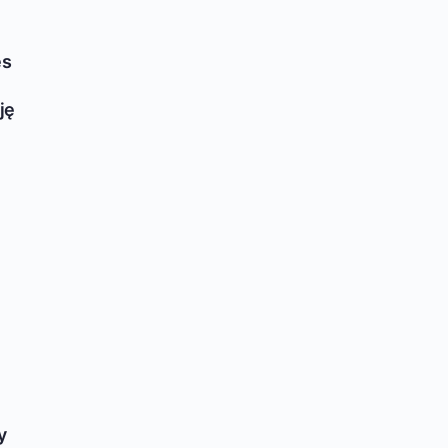
es
ję
y