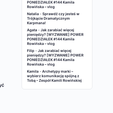
PONIEDZIAŁEK #144 Kamila
Rowińska – vlog
Natalia
-
Sprawdź czy jesteś w
Trójkącie Dramatycznym
Karpmana!
Agata
-
Jak zarabiać więcej
pieniędzy? [WYZWANIE] POWER
PONIEDZIAŁEK #144 Kamila
Rowińska – vlog
Filip
-
Jak zarabiać więcej
pieniędzy? [WYZWANIE] POWER
PONIEDZIAŁEK #144 Kamila
Rowińska – vlog
Kamila
-
Archetypy marki –
wybierz komunikację spójną z
Tobą – Zespół Kamili Rowińskiej
yć