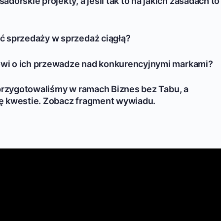
orskie projekty, a jeśli tak to na jakich zasadach to
ć sprzedaży w sprzedaż ciągłą?
nowi o ich przewadze nad konkurencyjnymi markami?
 przygotowaliśmy w ramach Biznes bez Tabu, a
ę kwestie. Zobacz fragment wywiadu.