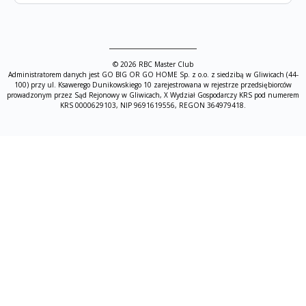
© 2026 RBC Master Club
Administratorem danych jest GO BIG OR GO HOME Sp. z o.o. z siedzibą w Gliwicach (44-
100) przy ul. Ksawerego Dunikowskiego 10 zarejestrowana w rejestrze przedsiębiorców
prowadzonym przez Sąd Rejonowy w Gliwicach, X Wydział Gospodarczy KRS pod numerem
KRS 0000629103, NIP 9691619556, REGON 364979418.